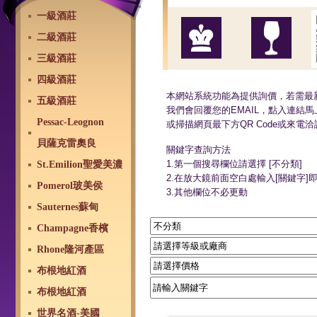
一級酒莊
二級酒莊
三級酒莊
四級酒莊
本網站系統功能為提供詢價，若需最
五級酒莊
我們會回覆您的EMAIL，點入連結馬
Pessac-Leognon
或掃描網頁最下方QR Code或來電洽詢02
貝薩克雷奧良
關鍵字查詢方法
1.第一個搜尋欄位請選擇 [不分類]
St.Emilion聖愛美濃
2.在放大鏡前面空白處輸入[關鍵字]
Pomerol玻美侯
3.其他欄位不必更動
Sauternes蘇甸
Champagne香檳
Rhone隆河產區
布根地紅酒
布根地紅酒
世界名酒-美國