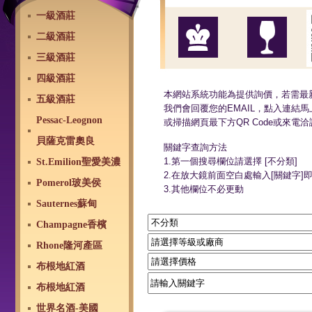
一級酒莊
二級酒莊
三級酒莊
四級酒莊
本網站系統功能為提供詢價，若需最
五級酒莊
我們會回覆您的EMAIL，點入連結馬
Pessac-Leognon
或掃描網頁最下方QR Code或來電洽詢02
貝薩克雷奧良
關鍵字查詢方法
1.第一個搜尋欄位請選擇 [不分類]
St.Emilion聖愛美濃
2.在放大鏡前面空白處輸入[關鍵字]
Pomerol玻美侯
3.其他欄位不必更動
Sauternes蘇甸
Champagne香檳
Rhone隆河產區
布根地紅酒
布根地紅酒
世界名酒-美國